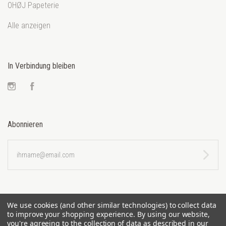
OHØJ Papeterie
Alle anzeigen
In Verbindung bleiben
Instagram
Facebook
Abonnieren
ihrname@email.com
We use cookies (and other similar technologies) to collect data
to improve your shopping experience.
By using our website,
you're agreeing to the collection of data as described in our