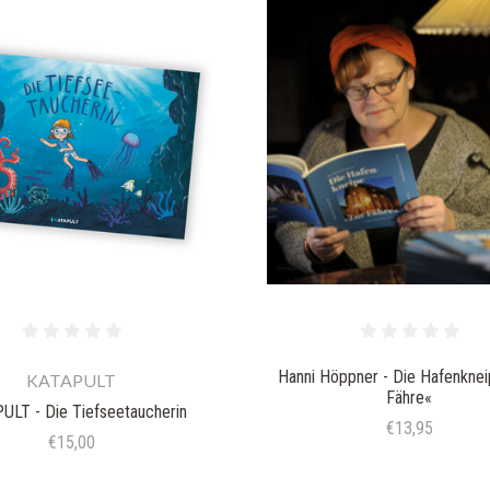
Hanni Höppner - Die Hafenknei
KATAPULT
Fähre«
ULT - Die Tiefseetaucherin
€13,95
€15,00