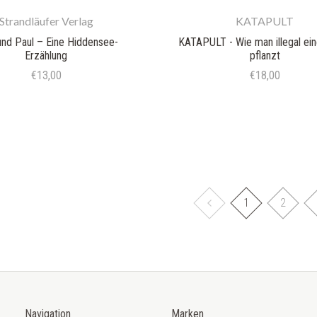
Strandläufer Verlag
KATAPULT
und Paul – Eine Hiddensee-
KATAPULT - Wie man illegal ei
Erzählung
pflanzt
€13,00
€18,00
1
2
Navigation
Marken