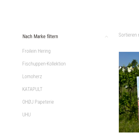
Sortieren 
Nach Marke filtern
Froilein Hering
Fischuppen-Kollektion
Lomoherz
KATAPULT
OHØJ Papeterie
UHU