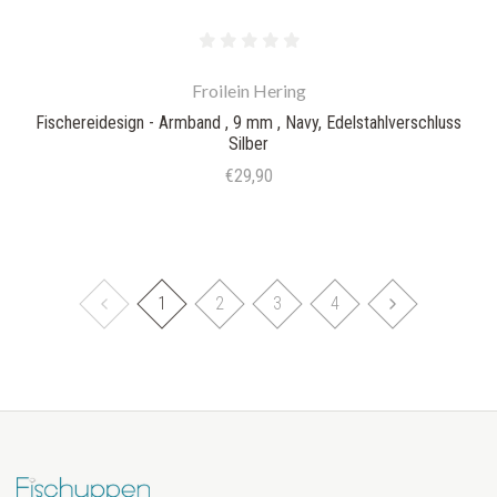
Froilein Hering
Fischereidesign - Armband , 9 mm , Navy, Edelstahlverschluss
Silber
€29,90
1
2
3
4