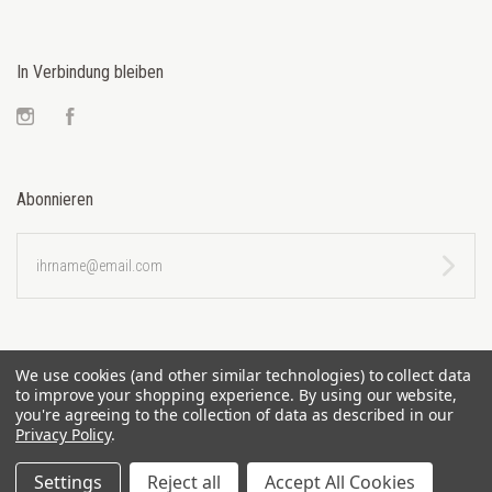
In Verbindung bleiben
Instagram
Facebook
Abonnieren
ihrname@email.com
We use cookies (and other similar technologies) to collect data
to improve your shopping experience.
By using our website,
you're agreeing to the collection of data as described in our
Privacy Policy
.
©
2026 FISCHUPPEN
Settings
Reject all
Accept All Cookies
SITEMAP