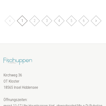
1
2
3
4
5
6
Kirchweg 36
OT Kloster
18565 Insel Hiddensee
Öffnungszeiten:
meist 11-17 Uhr Hauptsaison tägl. abwechselnd Mo o Di Ruhetag