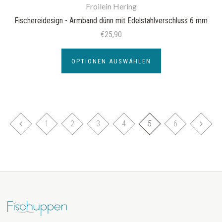
Froilein Hering
Fischereidesign - Armband dünn mit Edelstahlverschluss 6 mm
€25,90
OPTIONEN AUSWÄHLEN
1
2
3
4
5
6