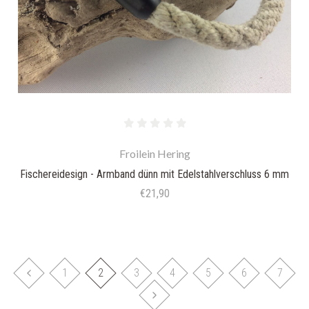
Froilein Hering
Fischereidesign - Armband dünn mit Edelstahlverschluss 6 mm
€21,90
1
2
3
4
5
6
7