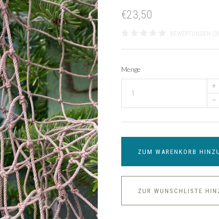
€23,50
BEWERTUNGEN (0)
Menge
+
–
ZUM WARENKORB HINZ
ZUR WUNSCHLISTE HI